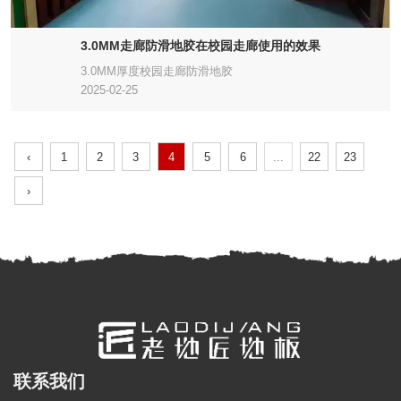
3.0MM走廊防滑地胶在校园走廊使用的效果
3.0MM厚度校园走廊防滑地胶
2025-02-25
‹
1
2
3
4
5
6
...
22
23
›
联系我们
全国服务热线